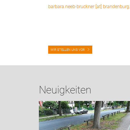
barbara.neeb-bruckner [at] brandenburg
WIR STELLEN UNS VOR
Neuigkeiten
tbilanz