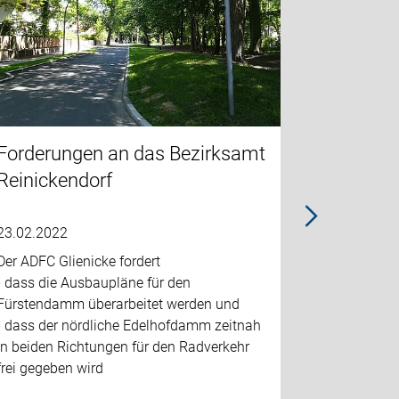
Forderungen an das Bezirksamt
Fahrradl
Reinickendorf
Arbeitge
23.02.2022
27.07.2026
Der ADFC Glienicke fordert
Fahrradleas
- dass die Ausbaupläne für den
attraktivst
Fürstendamm überarbeitet werden und
Zusatzleist
- dass der nördliche Edelhofdamm zeitnah
Lebensvers
in beiden Richtungen für den Radverkehr
inzwischen 
frei gegeben wird
Arbeitgeber